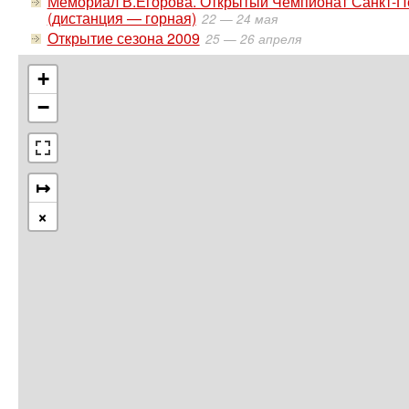
Мемориал В.Егорова. Открытый Чемпионат Санкт-Пет
(дистанция — горная)
22 — 24 мая
Открытие сезона 2009
25 — 26 апреля
+
−
↦
×